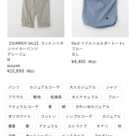
【SUMMER SALE】コットンリネ
klud ツイルショルダートートL
ンベイカーパンツ
ブルー
グレージュ
なし
M
¥
4,400
税込
¥
12,100
¥
10,890
税込
パンツ
カジュアルコーデ
大人カジュアル
シャツ
ブラウス
無地
低身長
大人ナチュラル
ブルー
ナチュラルコーデ
夏
綿
きれいめカジュアル
オフホワイト
コットン
シンプルコーデ
カジュアル
春夏
春
ナチュラル
ストライプ
キナリ
秋
淡色
オールシーズン
メンズライク
アイボリー