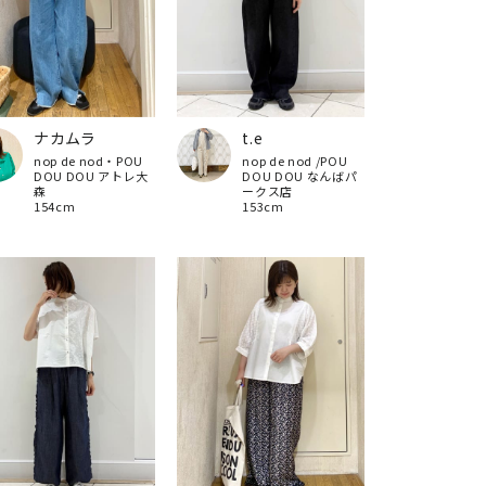
ナカムラ
t.e
nop de nod・POU
nop de nod /POU
DOU DOU アトレ大
DOU DOU なんばパ
森
ークス店
154cm
153cm