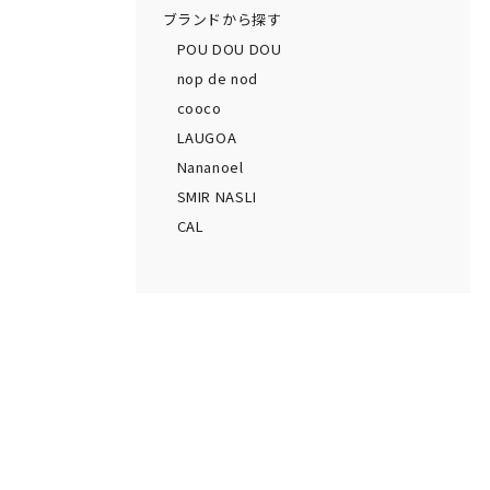
ブランドから探す
POU DOU DOU
nop de nod
cooco
LAUGOA
Nananoel
SMIR NASLI
CAL