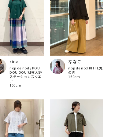
rina
ななこ
nop de nod / POU
nop de nod KITTE丸
DOU DOU 相模大野
の内
ステーションスクエ
160cm
ア
150cm