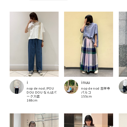
inuu
i
nop de nod 吉祥寺
nop de nod /POU
パルコ
DOU DOU なんばパ
155cm
ークス店
168cm