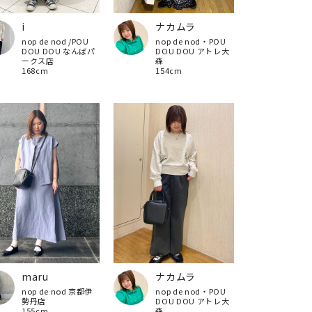
i
ナカムラ
nop de nod /POU
nop de nod・POU
DOU DOU なんばパ
DOU DOU アトレ大
ークス店
森
168cm
154cm
maru
ナカムラ
nop de nod 京都伊
nop de nod・POU
勢丹店
DOU DOU アトレ大
155cm
森