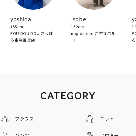
yoshida
Isobe
y
155cm
152cm
1
POU DOU DOU さっぽ
nop de nod 吉祥寺パル
P
ろ東急百貨店
コ
ろ
CATEGORY
ブラウス
ニット
パンツ
アウター