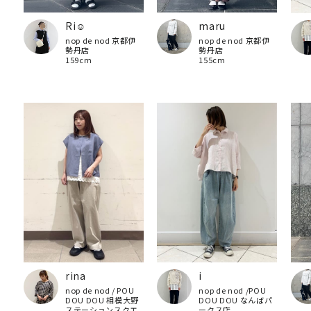
Ri☺︎
maru
nop de nod 京都伊
nop de nod 京都伊
勢丹店
勢丹店
159cm
155cm
rina
i
nop de nod / POU
nop de nod /POU
DOU DOU 相模大野
DOU DOU なんばパ
ステーションスクエ
ークス店