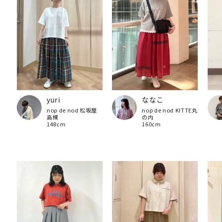
yuri
ななこ
nop de nod 松坂屋
nop de nod KITTE丸
高槻
の内
148cm
160cm