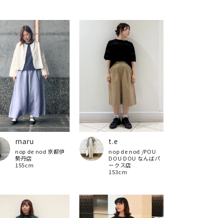
maru
t.e
nop de nod 京都伊
nop de nod /POU
勢丹店
DOU DOU なんばパ
155cm
ークス店
153cm