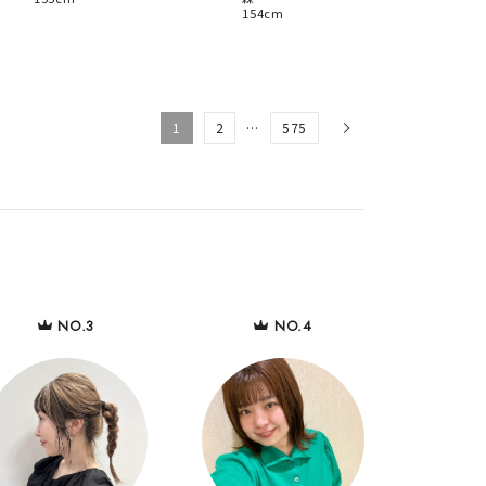
154cm
1
2
…
575