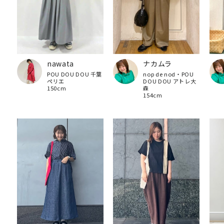
nawata
ナカムラ
POU DOU DOU 千葉
nop de nod・POU
ペリエ
DOU DOU アトレ大
150cm
森
154cm