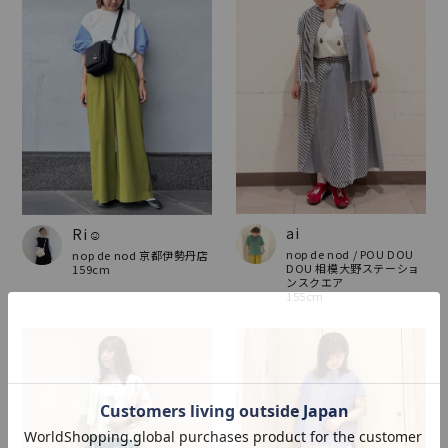
ai
Ri☺︎
nop de nod / POU DOU
nop de nod 京都伊勢丹店
DOU 相模大野ステーショ
159cm
ンスクエア
155cm