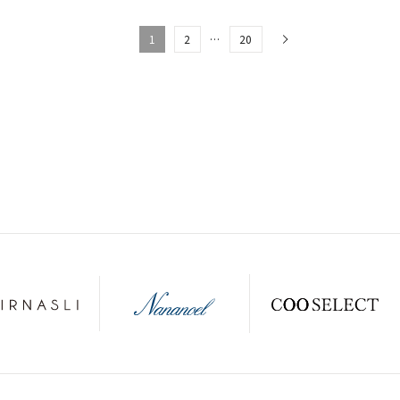
1
2
…
20