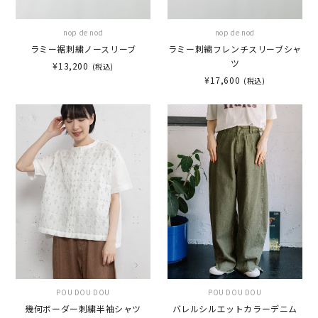
nop de nod
nop de nod
ラミー裾刺繍ノースリーブ
ラミー刺繍フレンチスリーブシャ
ツ
¥13,200
(税込)
¥17,600
(税込)
POU DOU DOU
POU DOU DOU
幾何ボーダー刺繍半袖シャツ
バレルシルエットカラーデニム