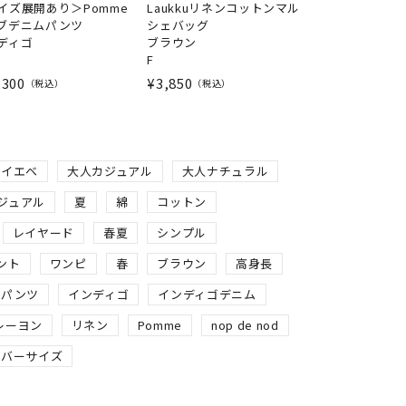
イズ展開あり＞Pomme
Laukkuリネンコットンマル
ブデニムパンツ
シェバッグ
ディゴ
ブラウン
F
,300
¥
3,850
税込
税込
イエベ
大人カジュアル
大人ナチュラル
ジュアル
夏
綿
コットン
レイヤード
春夏
シンプル
ント
ワンピ
春
ブラウン
高身長
ドパンツ
インディゴ
インディゴデニム
レーヨン
リネン
Pomme
nop de nod
ーバーサイズ