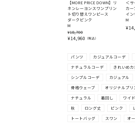
【MORE PRICE DOWN】リ
＜サ
ネンレーヨンスワンプリン
カー
ト切り替えワンピース
イン
ダークピンク
M
M
¥
14
¥
18,700
¥
14,960
税込
パンツ
カジュアルコーデ
ナチュラルコーデ
きれいめカ
シンプルコーデ
カジュアル
骨格ウェーブ
オリジナルプリ
ナチュラル
着回し
ワイ
秋
ロング丈
ピンク
トートバッグ
スワン
オ