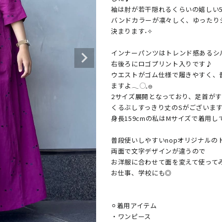
袖は肘が若干隠れるくらいの嬉しい5
バンドカラーが凛々しく、ゆったり
決まります˖✧

インナーパンツはトレンド感あるシ
右後ろにロゴプリント入りです♪

ウエストがゴム仕様で履きやすく、
ますよ𓂃◌𓈒𓐍

2サイズ展開となっており、足首がす
くるぶしすっきり丈のSがございます！(
身長159cmの私はMサイズで着用し
普段使いしやすいnopオリジナルの
両面で文字デザインが違うので

お洋服に合わせて面を変えて使ってみ
お仕事、学校にも◎

⚪︎着用アイテム

・ワンピース
