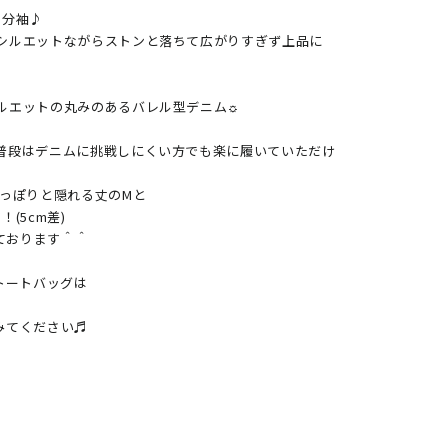
分袖♪

シルエットながらストンと落ちて広がりすぎず上品に
ルエットの丸みのあるバレル型デニム☼

普段はデニムに挑戦しにくい方でも楽に履いていただけ
っぽりと隠れる丈のMと

5cm差)

ております＾＾

トートバッグは

てください♬
