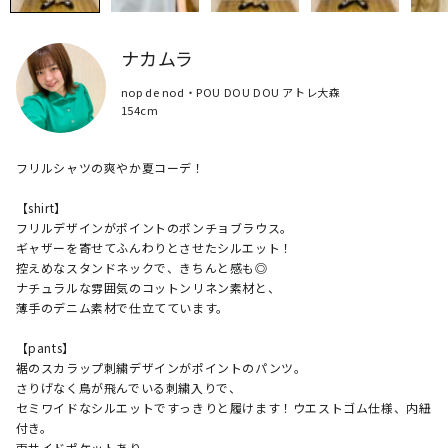
ナカムラ
nop de nod・POU DOU DOU アトレ大森
154cm
フリルシャツの爽やか夏コーデ！

【shirt】

フリルデザインがポイントのポンチョブラウス。

ギャザーを寄せてふんわりとさせたシルエット！

控えめなスタンドネックで、きちんと感も◎

ナチュラルな雰囲気のコットンリネン素材と、

薄手のデニム素材で仕立てています。

【pants】

裾のスカラップ刺繍デザインがポイントのパンツ。

さりげなく鳥が飛んでいる刺繍入りで、

セミワイドなシルエットですっきりと履けます！ウエストゴム仕様、内紐
付き。

両サイドポケットあり。
