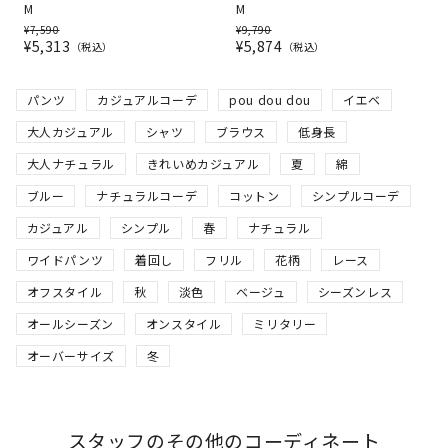
M
M
¥
7,590
¥
9,790
¥
5,313
¥
5,874
税込
税込
パンツ
カジュアルコーデ
pou dou dou
イエベ
大人カジュアル
シャツ
ブラウス
低身長
大人ナチュラル
きれいめカジュアル
夏
綿
ブルー
ナチュラルコーデ
コットン
シンプルコーデ
カジュアル
シンプル
春
ナチュラル
ワイドパンツ
着回し
フリル
花柄
レース
オフスタイル
秋
淡色
ベージュ
シーズンレス
オールシーズン
オンスタイル
ミリタリー
オーバーサイズ
冬
スタッフのその他のコーディネート