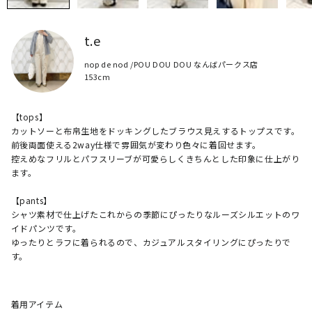
t.e
nop de nod /POU DOU DOU なんばパークス店
153cm
【tops】

カットソーと布帛生地をドッキングしたブラウス見えするトップスです。

前後両面使える2way仕様で雰囲気が変わり色々に着回せます。

控えめなフリルとパフスリーブが可愛らしくきちんとした印象に仕上がり
ます。

【pants】

シャツ素材で仕上げたこれからの季節にぴったりなルーズシルエットのワ
イドパンツです。

ゆったりとラフに着られるので、カジュアルスタイリングにぴったりで
す。
着用アイテム