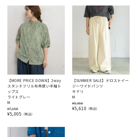
【MORE PRICE DOWN】2way
【SUMMER SALE】ドロストイー
スタンドフリル布帛使い半袖ト
ジーワイドパンツ
ップス
キナリ
ライトグレー
M
M
¥
9,350
¥
5,610
税込
¥
7,150
¥
5,005
税込