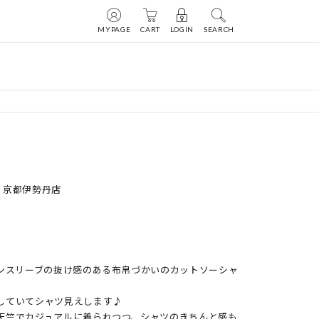
MYPAGE
CART
LOGIN
SEARCH
nod 京都伊勢丹店
マンスリーブの抜け感のある布帛づかいのカットソーシャ
していてシャツ見えします♪

天竺でカジュアルに着られつつ、シャツのきちんと感も