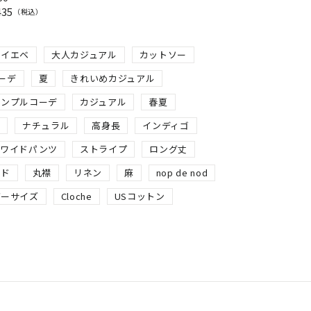
435
税込
イエベ
大人カジュアル
カットソー
ーデ
夏
きれいめカジュアル
シンプルコーデ
カジュアル
春夏
春
ナチュラル
高身長
インディゴ
ワイドパンツ
ストライプ
ロング丈
ッド
丸襟
リネン
麻
nop de nod
バーサイズ
Cloche
USコットン