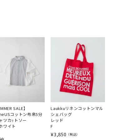
MMER SALE】
Laukkuリネンコットンマル
ocheUSコットン布帛5分
シェバッグ
ャツカｯトソー
レッド
ホワイト
F
¥
3,850
税込
50