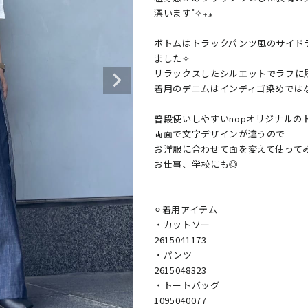
漂います˚✧₊⁎

ボトムはトラックパンツ風のサイド
ました✧

リラックスしたシルエットでラフに
着用のデニムはインディゴ染めではな
普段使いしやすいnopオリジナルの
両面で文字デザインが違うので

お洋服に合わせて面を変えて使ってみ
お仕事、学校にも◎

⚪︎着用アイテム

・カットソー

2615041173

・パンツ

2615048323

・トートバッグ

1095040077