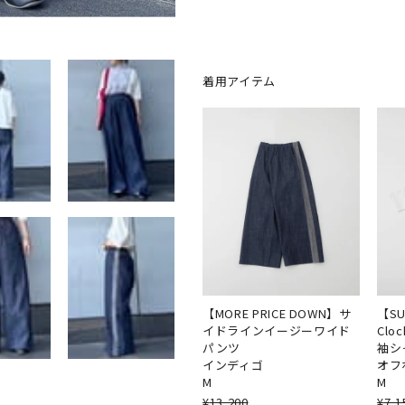
着用アイテム
【MORE PRICE DOWN】サ
【SU
イドラインイージーワイド
Cl
パンツ
袖シ
インディゴ
オフ
M
M
¥
13,200
¥
7,1