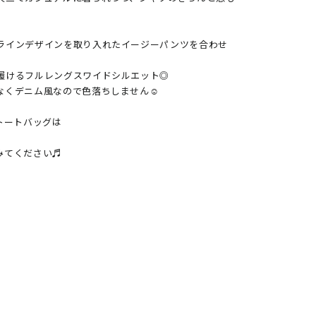
ラインデザインを取り入れたイージーパンツを合わせ
履けるフルレングスワイドシルエット◎

くデニム風なので色落ちしません☺︎

トートバッグは

てください♬
