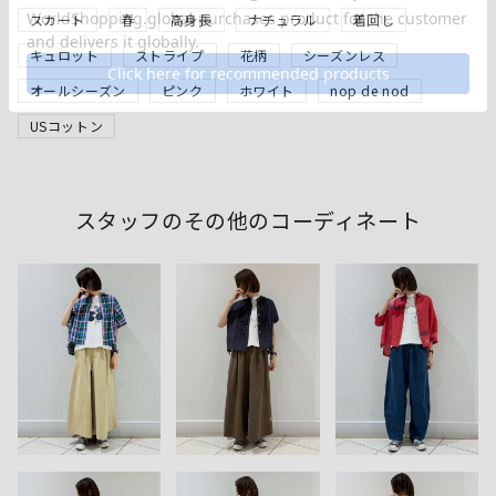
スカート
春
高身長
ナチュラル
着回し
キュロット
ストライプ
花柄
シーズンレス
オールシーズン
ピンク
ホワイト
nop de nod
USコットン
スタッフのその他のコーディネート