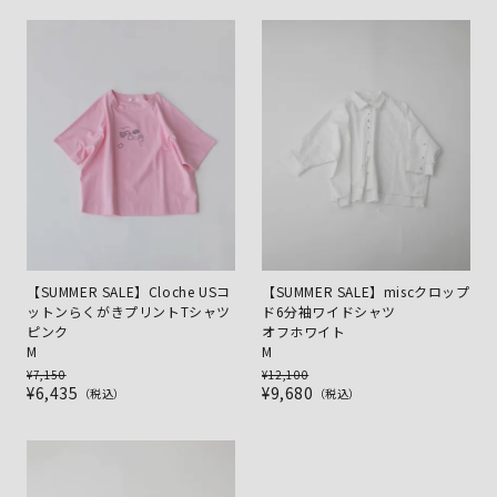
【SUMMER SALE】Cloche USコ
【SUMMER SALE】miscクロップ
ットンらくがきプリントTシャツ
ド6分袖ワイドシャツ
ピンク
オフホワイト
M
M
¥
7,150
¥
12,100
¥
6,435
¥
9,680
税込
税込