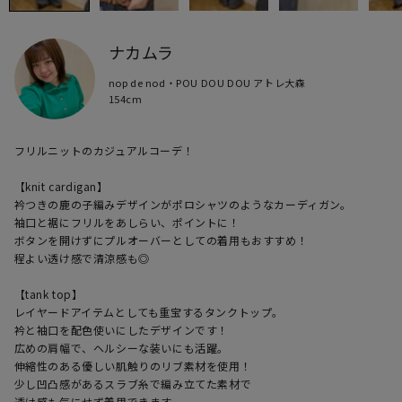
ナカムラ
nop de nod・POU DOU DOU アトレ大森
154cm
フリルニットのカジュアルコーデ！

【knit cardigan】

衿つきの鹿の子編みデザインがポロシャツのようなカーディガン。

袖口と裾にフリルをあしらい、ポイントに！

ボタンを開けずにプルオーバーとしての着用もおすすめ！

程よい透け感で清涼感も◎

【tank top】

レイヤードアイテムとしても重宝するタンクトップ。

衿と袖口を配色使いにしたデザインです！

広めの肩幅で、ヘルシーな装いにも活躍。

伸縮性のある優しい肌触りのリブ素材を使用！

少し凹凸感があるスラブ糸で編み立てた素材で

透け感も気にせず着用できます
