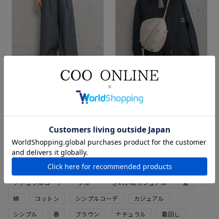
【SUMMER SALE】ドロストイー
Dailyフラワーモチーフサークル
ジーワイドパンツ
バッグ
フェードブルー
キナリ
M
F
¥
9,350
¥
6,490
税込
¥
5,610
税込
パンツ
カジュアルコーデ
pou dou dou
イエベ
大人カジュアル
低身長
カットソー
大人ナチュラル
ナチュラルコーデ
ブルー
きれいめカジュアル
夏
綿
コットン
シンプルコーデ
カジュアル
シンプル
春
ブラウン
ナチュラル
着回し