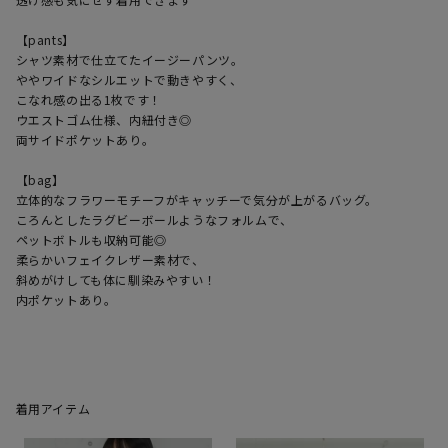
【pants】

シャツ素材で仕立てたイージーパンツ。

ややワイドなシルエットで動きやすく、

こなれ感の出る1枚です！

ウエストゴム仕様、内紐付き◎

両サイドポケットあり。

【bag】

立体的なフラワーモチーフがキャッチーで気分が上がるバッグ。

ころんとしたラグビーボールようなフォルムで、

ペットボトルも収納可能◎

柔らかいフェイクレザー素材で、

斜めがけしても体に馴染みやすい！

内ポケットあり。

着用アイテム