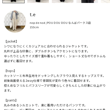
t.e
nop de nod /POU DOU DOU なんばパークス店
153cm
【jacket】

シワになりにくくカジュアルに合わせられるジャケットです。

丸衿が上品な印象に、ダブルボタンもアクセントになります。

ゆったりとしたサイズ感で重ね着もしやすく、ショート丈なのでボトムも
選ばずに着回せます。

【tops】

カットソーと布帛生地をドッキングしたブラウス見えするトップスです。

前後両面使える2way仕様で雰囲気が変わり色々に着回せます。

控えめなフリルとパフスリーブが可愛らしくきちんとした印象に仕上がり
ます。

【pants】

丸みのあるシルエットで、楽に着用いただけるパンツです。

ロングシーズン着回せ、カジュアルにもきれいめにも合わせられるので重