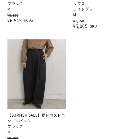
ブラック
ップス
M
ライトグレー
M
¥
9,350
¥
6,545
税込
¥
7,150
¥
5,005
税込
【SUMMER SALE】裾ドロストコ
クーンパンツ
ブラック
M
¥
8,690