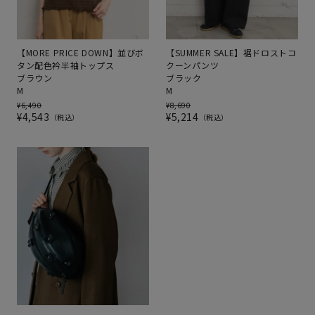
【MORE PRICE DOWN】並びボ
【SUMMER SALE】裾ドロストコ
タン配色衿半袖トップス
クーンパンツ
ブラウン
ブラック
M
M
¥
6,490
¥
8,690
¥
4,543
¥
5,214
税込
税込