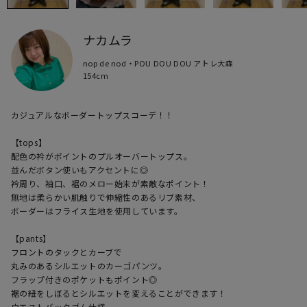
ナカムラ
nop de nod・POU DOU DOU アトレ大森
154cm
カジュアルなボーダートップスコーデ！！

【tops】

配色の衿がポイントのプルオーバートップス。

並んだボタン使いもアクセントに◎

衿周り、袖口、裾のメロー始末が素敵なポイント！

無地は柔らかい肌触りで伸縮性のあるリブ素材、

ボーダーはフライス生地を使用しています。

【pants】

フロントのタックとカーブで

丸みのあるシルエットのカーゴパンツ。

フラップ付きのポケットもポイント◎

裾の紐をしぼるとシルエットを変えることができます！

ウエストバックゴム仕様。
