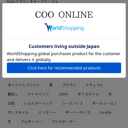
Dailyフラワーモチーフサークル
バッグ
ブラック
F
¥
6,490
税込
パンツ
カジュアルコーデ
pou dou dou
イエベ
大人カジュアル
低身長
カットソー
大人ナチュラル
Tシャツ
ナチュラルコーデ
きれいめカジュアル
夏
綿
ブラック
コットン
シンプルコーデ
カジュアル
刺繍
シンプル
オリジナル刺繍
オリジナルプリント
春
ブラウン
ナチュラル
着回し
ワイドパンツ
2WAY
オフスタイル
秋
淡色
ショルダーバッグ
シーズンレス
オールシーズン
オンスタイル
ミリタリー
オーバーサイズ
border
冬
プルオーバー
マルチボーダー