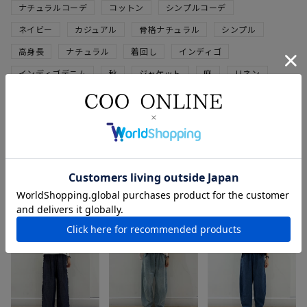
ナチュラルコーデ
コットン
シンプルコーデ
ネイビー
カジュアル
骨格ナチュラル
シンプル
高身長
ナチュラル
着回し
インディゴ
インディゴデニム
秋
ジャケット
麻
リネン
ストレートパンツ
綿麻
nop de nod
秋冬
ポリエステル
カーキ
冬
コート
スタッフのその他のコーディネート