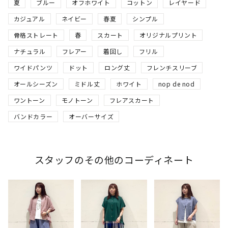
夏
ブルー
オフホワイト
コットン
レイヤード
カジュアル
ネイビー
春夏
シンプル
骨格ストレート
春
スカート
オリジナルプリント
ナチュラル
フレアー
着回し
フリル
ワイドパンツ
ドット
ロング丈
フレンチスリーブ
オールシーズン
ミドル丈
ホワイト
nop de nod
ワントーン
モノトーン
フレアスカート
バンドカラー
オーバーサイズ
スタッフのその他のコーディネート