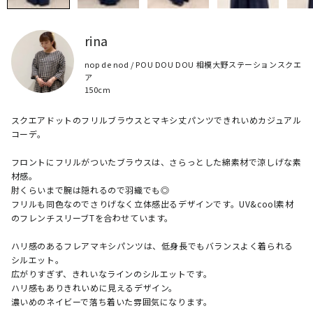
rina
nop de nod / POU DOU DOU 相模大野ステーションスクエ
ア
150cm
スクエアドットのフリルブラウスとマキシ丈パンツできれいめカジュアル
コーデ。

フロントにフリルがついたブラウスは、さらっとした綿素材で涼しげな素
材感。

肘くらいまで腕は隠れるので羽織でも◎

フリルも同色なのでさりげなく立体感出るデザインです。UV&cool素材
のフレンチスリーブTを合わせています。

ハリ感のあるフレアマキシパンツは、低身長でもバランスよく着られる
シルエット。

広がりすぎず、きれいなラインのシルエットです。

ハリ感もありきれいめに見えるデザイン。

濃いめのネイビーで落ち着いた雰囲気になります。