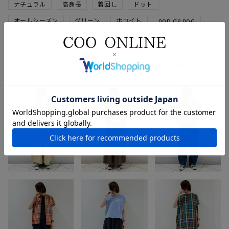
ナチュラル
高身長
着回し
ドット
オールシーズン
グリーン
ホワイト
nop de nod
スタッフのその他のコーディネート