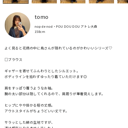
tomo
nop de nod・POU DOU DOU アトレ大森
158cm
よく見ると花柄の中に鳥さんが隠れているのがかわいいシリーズ♡

□ブラウス

ギャザーを寄せてふんわりとしたシルエット。

ボディラインを拾わずゆったり着ていただけます◎

肩をすっぽり覆うようなお袖。

腕の太い部分は隠してくれるので、肩周りが華奢見えします。

ヒップにやや掛かる程の丈感。

アウトスタイルがちょうどいい丈です。

サラッとした綿の生地ですが、

透け感気になりませんでした！
