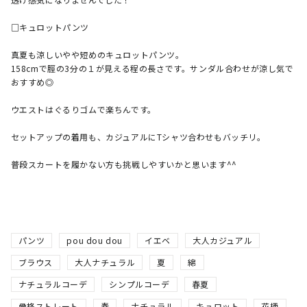
□キュロットパンツ

真夏も涼しいやや短めのキュロットパンツ。

158cmで脛の3分の１が見える程の長さです。サンダル合わせが涼し気で
おすすめ◎

ウエストはぐるりゴムで楽ちんです。

セットアップの着用も、カジュアルにTシャツ合わせもバッチリ。

普段スカートを履かない方も挑戦しやすいかと思います^^

パンツ
pou dou dou
イエベ
大人カジュアル
ブラウス
大人ナチュラル
夏
綿
ナチュラルコーデ
シンプルコーデ
春夏
骨格ストレート
春
ナチュラル
キュロット
花柄