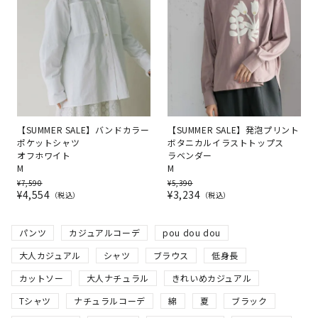
【SUMMER SALE】バンドカラー
【SUMMER SALE】発泡プリント
ポケットシャツ
ボタニカルイラストトップス
オフホワイト
ラベンダー
M
M
¥
7,590
¥
5,390
¥
4,554
¥
3,234
税込
税込
パンツ
カジュアルコーデ
pou dou dou
大人カジュアル
シャツ
ブラウス
低身長
カットソー
大人ナチュラル
きれいめカジュアル
Tシャツ
ナチュラルコーデ
綿
夏
ブラック