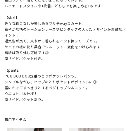
レイヤードスタイルや1枚着、どちらでも楽しめる1枚です！

【skirt】

色々な着こなしが楽しめるマルチwayスカート。

細やかな柄のトーションレースやピンタックの入ったデザインが素敵なポ
イント！

通気性が良く、爽やかに着られるインド綿シリーズです。

サイドの紐の絞り具合でシルエットに変化をつけられます！

肩紐は取り外し可能です◎

両サイドポケット付き。

【pants】

POU DOU DOU定番のとりポケットパンツ。

シンプルながら、ヒップのとりポケットがポイントに◎

裾にかけてすっきりとするペグトップシルエット。

ウエストゴム仕様！

着用アイテム