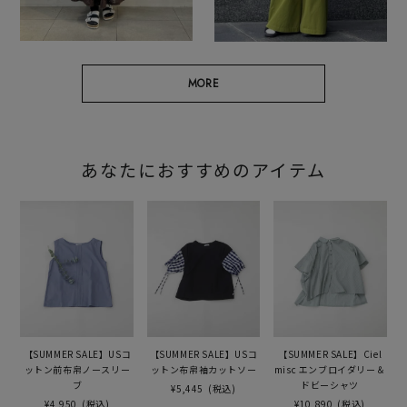
MORE
あなたにおすすめのアイテム
【SUMMER SALE】USコ
【SUMMER SALE】USコ
【SUMMER SALE】Ciel
ットン前布帛ノースリー
ットン布帛袖カットソー
misc エンブロイダリー＆
ブ
ドビーシャツ
¥5,445
(税込)
¥4,950
(税込)
¥10,890
(税込)