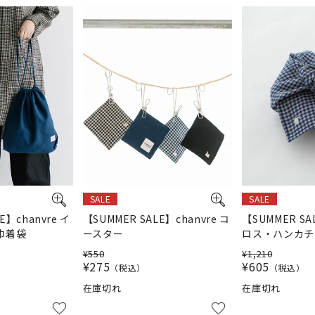
SALE
SALE
E】chanvre イ
【SUMMER SALE】chanvre コ
【SUMMER SA
巾着袋
ースター
ロス・ハンカチ
¥
550
¥
1,210
¥
275
¥
605
税込
税込
在庫切れ
在庫切れ