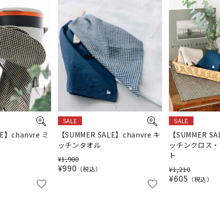
SALE
SALE
E】chanvre ミ
【SUMMER SALE】chanvre キ
【SUMMER SA
ッチンタオル
ッチンクロス・
ト
¥
1,980
¥
990
税込
¥
1,210
¥
605
税込