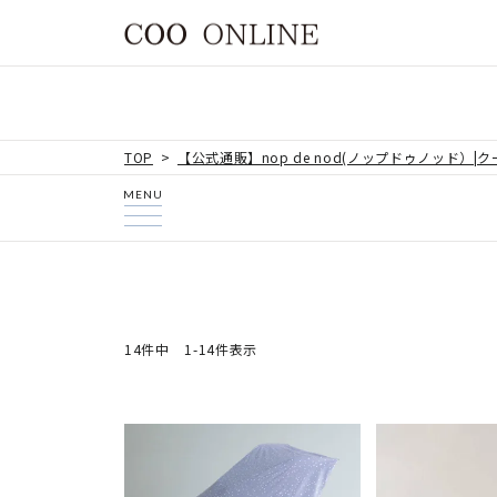
TOP
【公式通販】nop de nod(ノップドゥノッド）|
MENU
14
件中
1
-
14
件表示