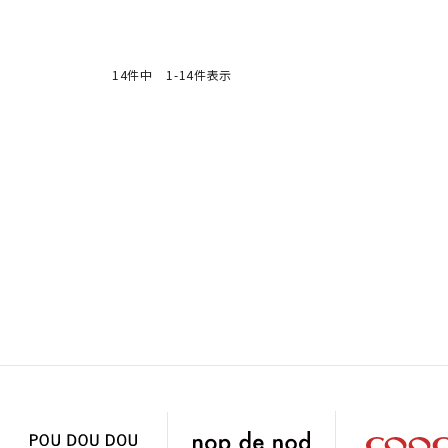
14
件中
1
-
14
件表示