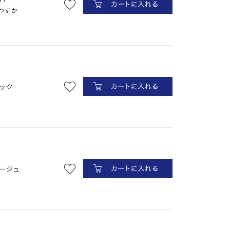
わずか
イボリー
ック
ージュ