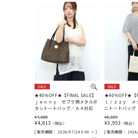
SALE
SALE
★40％OFF★【FINAL SALE】
★40％OFF★【F
ｊｅｎｎｙ ゼブラ柄メタルボ
ｌｉｚｚｙ メ
タントートバッグ／Ａ４対応
ニトートバッグ
¥
7,689
¥
6,589
¥
4,613
¥
3,953
税込
税込
販売期間
2026/07/24 0:00
〜
販売期間
2026