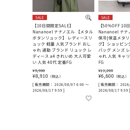
SALE
SALE
【10日間限定SALE】
【50％OFF 10
Nananoel ナナノエル 【メタル
Nananoel ナ
ボタンリュック】 レディースリ
保冷|保温メタ
ュック 軽量 人気ブランド おし
グ】ショッピン
ゃれ 通勤 ブランド リュック レ
バッグ メンズ 
ディース a4 きれいめ 大人可愛
ゃれ 人気 キャ
い 人気 40代 定番FG
FG
¥
9,900
¥
13,200
¥
8,910
¥
6,600
税込
税込
販売期間
2026/08/07 0:00
〜
販売期間
2026
2026/08/17 9:59
2026/08/17 9:59