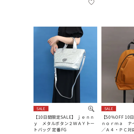
SALE
SALE
【10日間限定SALE】 ｊｅｎｎ
【50％OFF 10
ｙ メタルボタン２ＷＡＹトー
ｎｏｒｍａ ナ
トバッグ 定番FG
／Ａ４・ＰＣ対応