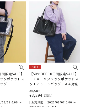
SALE
0日間限定SALE】
【50％OFF 10日間限定SALE】
ックポケットス
ｌｉａ メタリックポケットス
ッグ
クエアトートバッグ／Ａ４対応
¥
6,589
¥
3,294
税込
/08/07 0:00
〜
販売期間
2026/08/07 0:00
〜
9
2026/08/17 9:59