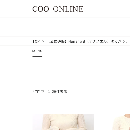
TOP
【公式通販】Nananoel（ナナノエル）のカバン
MENU
47
件中
1
-
20
件表示