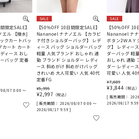
SALE
SALE
日間限定SALE】
【50％OFF 10日間限定SALE】
【50％OFF 1
ナノエル 【撥水|
Nananoel ナナノエル 【カラビ
Nananoel 
リックカートバッ
ナ付きショルダーバッグ】 レデ
ボタン2ＷＡＹ
グカート カート
ィース バッグ ショルダーバッグ
グ】 レディース
レディース おし
軽量 人気ブランド おしゃれ 通
ダーバッグ 軽
リーバッグ 定番
勤 ブランド ショルダー レディ
おしゃれ 通勤 
ース 斜めがけ 斜めがけバッグ
ダー レディース
きれいめ 大人可愛い 人気 40代
可愛い 人気 40
定番FG
¥
7,689
¥
3,844
¥
5,995
税込
/08/07 0:00
〜
¥
2,997
税込
販売期間
2026
2026/08/17 9:5
販売期間
2026/08/07 0:00
〜
2026/08/17 9:59