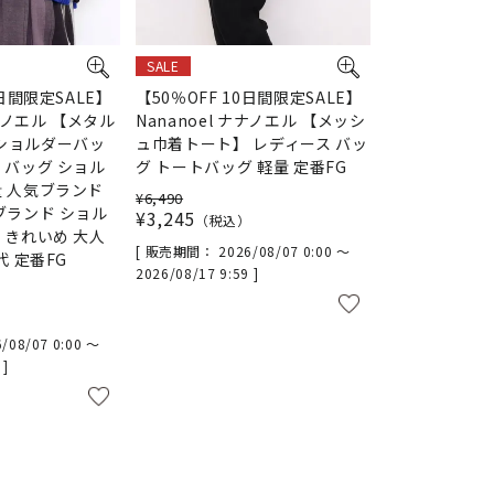
SALE
0日間限定SALE】
【50％OFF 10日間限定SALE】
ナナノエル 【メタル
Nananoel ナナノエル 【メッシ
ショルダーバッ
ュ巾着トート】 レディース バッ
 バッグ ショル
グ トートバッグ 軽量 定番FG
量 人気ブランド
¥
6,490
ブランド ショル
¥
3,245
税込
 きれいめ 大人
販売期間
2026/08/07 0:00
〜
代 定番FG
2026/08/17 9:59
/08/07 0:00
〜
9