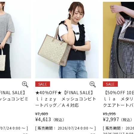
SALE
SALE
INAL SALE】
★40％OFF★【FINAL SALE】
【50％OFF 1
ッシュコンビミ
ｌｉｚｚｙ メッシュコンビト
ｌｉａ メタリ
ートバッグ／Ａ４対応
クエアトートバ
¥
7,689
¥
5,995
¥
4,613
¥
2,997
税込
税込
/07/24 0:00
〜
販売期間
2026/07/24 0:00
〜
販売期間
2026
2026/08/17 9:5