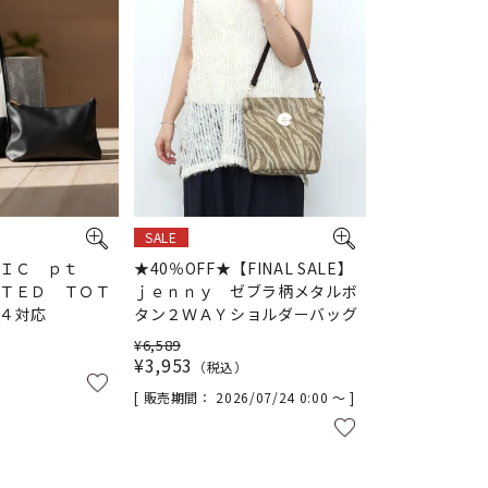
SALE
ＩＣ ｐｔ
★40％OFF★【FINAL SALE】
ＴＥＤ ＴＯＴ
ｊｅｎｎｙ ゼブラ柄メタルボ
４対応
タン２ＷＡＹショルダーバッグ
¥
6,589
¥
3,953
税込
販売期間
2026/07/24 0:00
〜