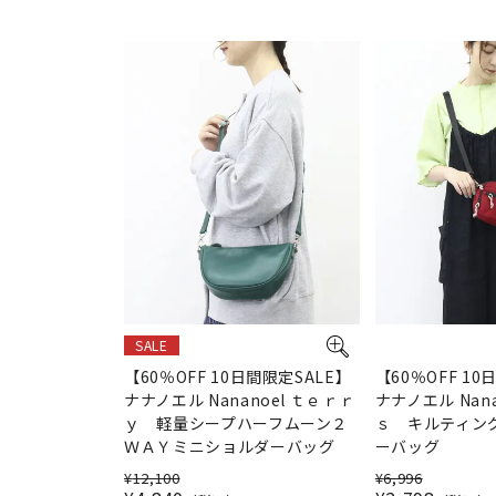
SALE
【60％OFF 10日間限定SALE】
【60％OFF 10
ナナノエル Nananoel ｔｅｒｒ
ナナノエル Nan
ｙ 軽量シープハーフムーン２
ｓ キルティン
ＷＡＹミニショルダーバッグ
ーバッグ
¥
12,100
¥
6,996