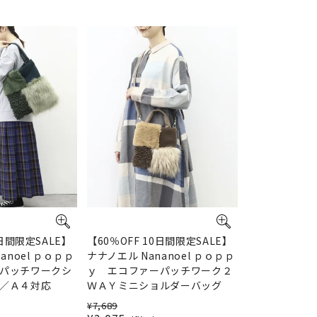
0日間限定SALE】
【60％OFF 10日間限定SALE】
anoel ｐｏｐｐ
ナナノエル Nananoel ｐｏｐｐ
パッチワークシ
ｙ エコファーパッチワーク２
／Ａ４対応
ＷＡＹミニショルダーバッグ
¥
7,689