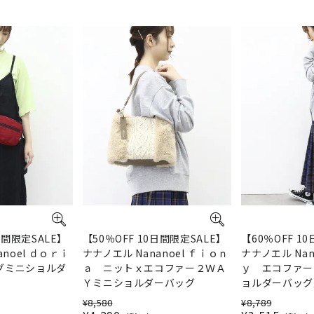
日間限定SALE】
【50％OFF 10日間限定SALE】
【60％OFF 1
anoel ｄｏｒｉ
ナナノエル Nananoel ｆｉｏｎ
ナナノエル Nan
グミニショルダ
ａ ニットｘエコファー２ＷＡ
ｙ エコファー
Ｙミニショルダーバッグ
ョルダーバッグ
¥
8,580
¥
8,789