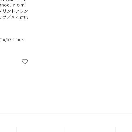
noel ｒｏｍ
プリントアレン
ッグ／Ａ４対応
/08/07 0:00
〜