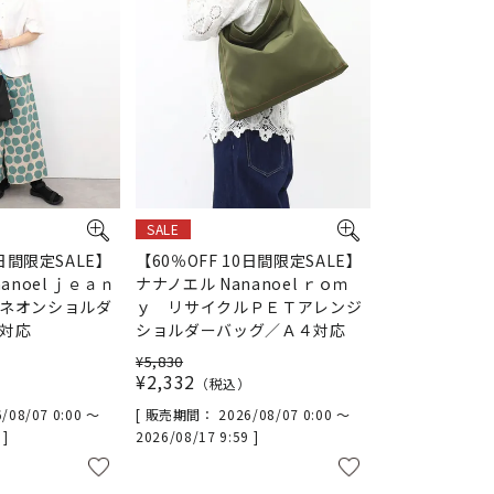
SALE
0日間限定SALE】
【60％OFF 10日間限定SALE】
anoel ｊｅａｎ
ナナノエル Nananoel ｒｏｍ
ネオンショルダ
ｙ リサイクルＰＥＴアレンジ
対応
ショルダーバッグ／Ａ４対応
¥
5,830
¥
2,332
税込
/08/07 0:00
〜
販売期間
2026/08/07 0:00
〜
9
2026/08/17 9:59