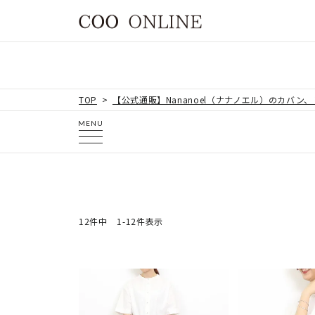
TOP
【公式通販】Nananoel（ナナノエル）のカバン
MENU
12
件中
1
-
12
件表示