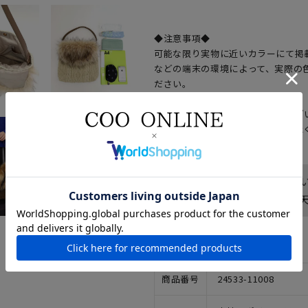
◆注意事項◆
可能な限り実物に近いカラーにて掲
などの端末の環境によって、実際の
ださい。
サンプルで撮影している商品もござ
場合がございますので、予めご了承
アイテム詳細
商品番号
24533-11008