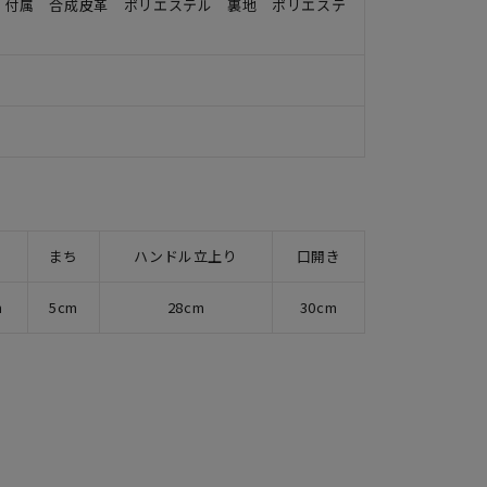
 付属 合成皮革 ポリエステル 裏地 ポリエステ
まち
ハンドル立上り
口開き
m
5cm
28cm
30cm