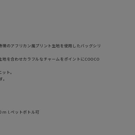
特徴のアフリカン風プリント生地を使用したバッグシリ
生地を合わせカラフルなチャームをポイントにCOOCO
エット。
す。
０ｍｌペットボトル可