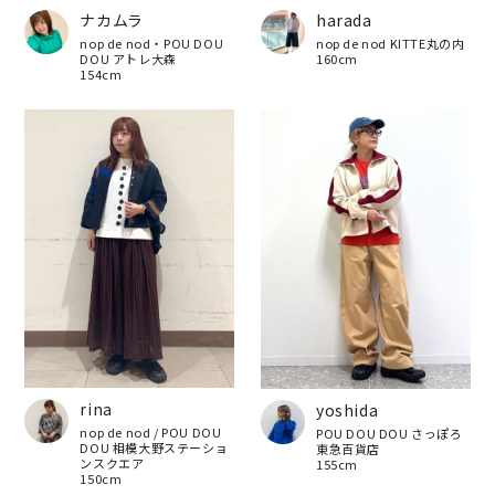
ナカムラ
harada
nop de nod・POU DOU
nop de nod KITTE丸の内
DOU アトレ大森
160cm
154cm
rina
yoshida
nop de nod / POU DOU
POU DOU DOU さっぽろ
DOU 相模大野ステーショ
東急百貨店
ンスクエア
155cm
150cm