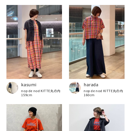
harada
kasumi
nop de nod KITTE丸の内
nop de nod KITTE丸の内
160cm
159cm