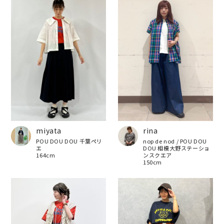
miyata
rina
POU DOU DOU 千葉ペリ
nop de nod / POU DOU
エ
DOU 相模大野ステーショ
164cm
ンスクエア
150cm