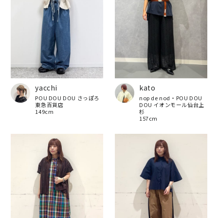
yacchi
kato
POU DOU DOU さっぽろ
nop de nod・POU DOU
東急百貨店
DOU イオンモール仙台上
149cm
杉
157cm