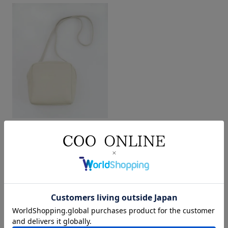
スクエアレザーポシェット
アイボリー
F
¥
9,350
税込
パンツ
大人カジュアル
シャツ
ブラウス
大人ナチュラル
夏
ブルー
スカート
キュロット
リネン
nop de nod