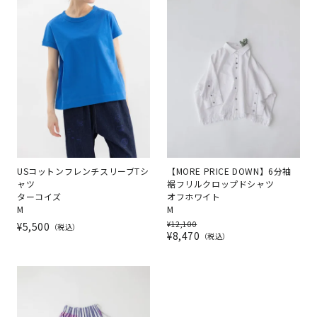
USコットンフレンチスリーブTシ
【MORE PRICE DOWN】6分袖
ャツ
裾フリルクロップドシャツ
ターコイズ
オフホワイト
M
M
¥
12,100
¥
5,500
税込
¥
8,470
税込