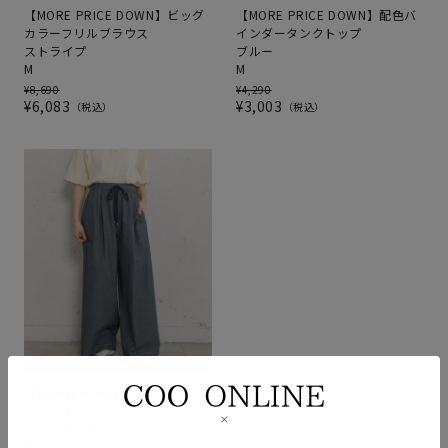
【MORE PRICE DOWN】ビッグ
【MORE PRICE DOWN】配色バ
カラーフリルブラウス
インダータンクトップ
ストライプ
ブルー
M
M
¥
8,690
¥
4,290
¥
6,083
¥
3,003
税込
税込
【SUMMER SALE】ドロストイー
ジーワイドパンツ
フェードブルー
M