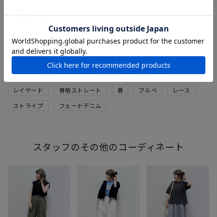
¥
9,350
¥
5,610
税込
パンツ
カジュアルコーデ
pou dou dou
大人カジュアル
ブラウス
無地
低身長
カットソー
ナチュラルコーデ
ブルー
夏
レイヤード
骨格ストレート
春
ブルベ
レース
ストライプ
フェードデニム
スタッフのその他のコーディネート