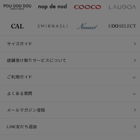
サイズガイド
店舗受け取りサービスについて
ご利用ガイド
よくある質問
メールマガジン登録
LINE友だち追加