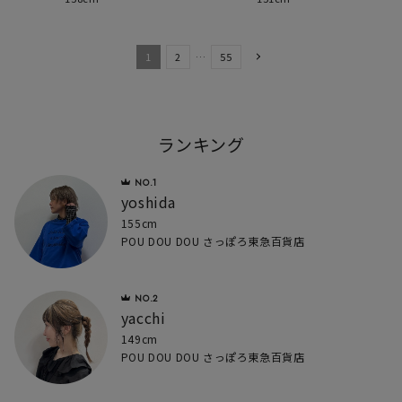
1
2
…
55
ランキング
yoshida
155cm
POU DOU DOU さっぽろ東急百貨店
yacchi
149cm
POU DOU DOU さっぽろ東急百貨店