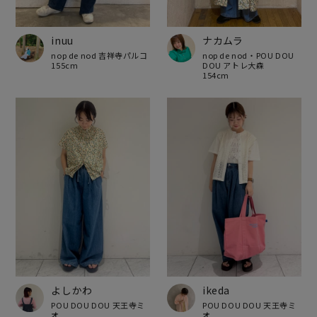
inuu
ナカムラ
nop de nod 吉祥寺パルコ
nop de nod・POU DOU
155cm
DOU アトレ大森
154cm
よしかわ
ikeda
POU DOU DOU 天王寺ミ
POU DOU DOU 天王寺ミ
オ
オ