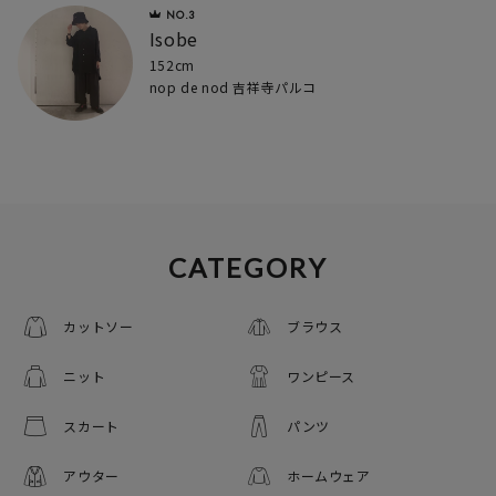
Isobe
152cm
nop de nod 吉祥寺パルコ
CATEGORY
カットソー
ブラウス
ニット
ワンピース
スカート
パンツ
アウター
ホームウェア