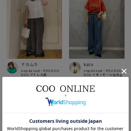
ナカムラ
kato
nop de nod・POU DOU
nop de nod・POU DOU
DOU アトレ大森
DOU イオンモール仙台上
154cm
杉
157cm