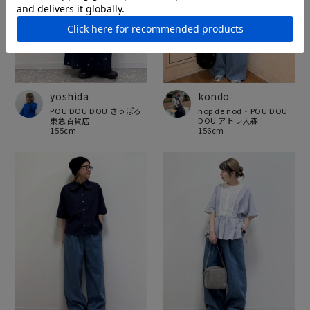
yoshida
kondo
POU DOU DOU さっぽろ
nop de nod・POU DOU
東急百貨店
DOU アトレ大森
155cm
156cm