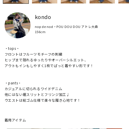
kondo
nop de nod・POU DOU DOU アトレ大森
156cm
・tops・

フロントはフルーツモチーフの刺繍

ヒップまで隠れるゆったりやオーバーシルエット、

アウトもインもしやすく1枚でぱっと着やすい形です！

・pants・

カジュアルに切られるワイドデニム

他にはない裾スリットとフリンジ加工♩

ウエストは総ゴム仕様で楽々な履き心地です！
着用アイテム