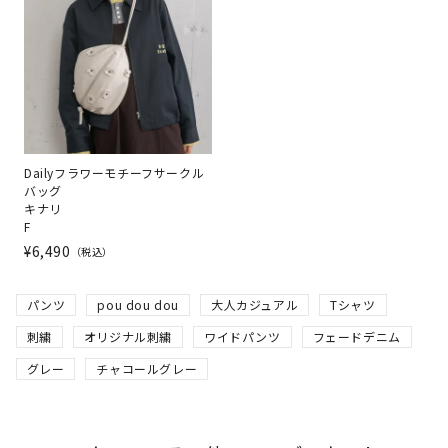
Dailyフラワーモチーフサークル
バッグ
キナリ
F
¥
6,490
税込
パンツ
pou dou dou
大人カジュアル
Tシャツ
刺繍
オリジナル刺繍
ワイドパンツ
フェードデニム
グレー
チャコールグレー