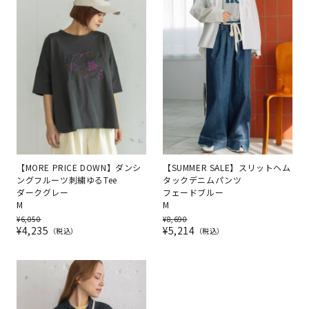
【MORE PRICE DOWN】ダンシ
【SUMMER SALE】スリットヘム
ングフルーツ刺繍ゆるTee
タックデニムパンツ
ダークグレー
フェードブルー
M
M
¥
6,050
¥
8,690
¥
4,235
¥
5,214
税込
税込