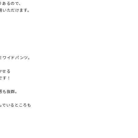
あるので、

いただけます。



ワイドパンツ。

せる

す！

感も抜群。

でいるところも
