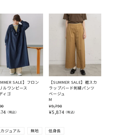
MMER SALE】フロン
【SUMMER SALE】裾スカ
リルワンピース
ラップバード刺繍パンツ
ディゴ
ベージュ
M
90
¥
9,790
874
¥
5,874
税込
税込
人カジュアル
無地
低身長