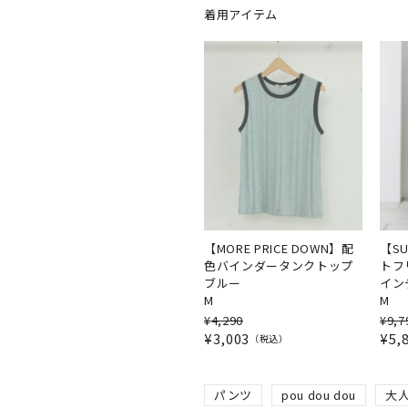
着用アイテム
【MORE PRICE DOWN】配
【SU
色バインダータンクトップ
トフ
ブルー
イン
M
M
¥
4,290
¥
9,7
¥
3,003
¥
5,
税込
パンツ
pou dou dou
大