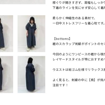
襟ぐりが開きすぎず、肩幅もしっかり
下着のラインを気にせず安心して着用
柔らかく伸縮性のある素材で、

一日中ストレスフリーな着心地です。
​【bottoms】

裾のスカラップ刺繍がポイントのセミ
今回のようにワンピースの裾から覗か
レイヤードスタイルが特におすすめで
​ウエストは総ゴム仕様でリラックス
よく見ると、刺繍の中に【鳥】が飛ん
注目です！