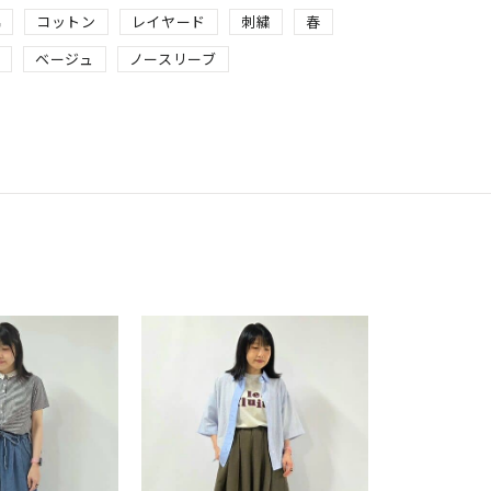
綿
コットン
レイヤード
刺繍
春
ル
ベージュ
ノースリーブ