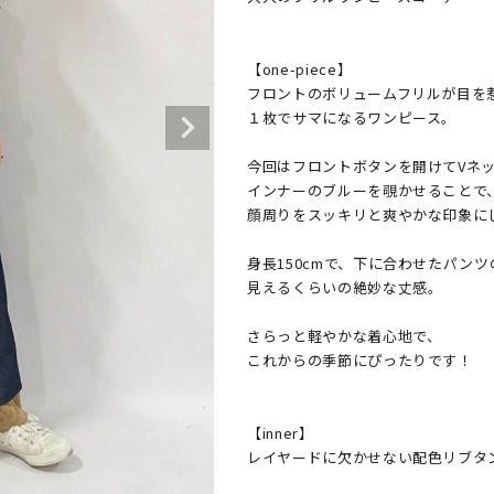
​【one-piece】

フロントのボリュームフリルが目を惹
１枚でサマになるワンピース。

今回はフロントボタンを開けてVネッ
インナーのブルーを覗かせることで、
顔周りをスッキリと爽やかな印象にし
身長150cmで、下に合わせたパンツ
見えるくらいの絶妙な丈感。

さらっと軽やかな着心地で、

これからの季節にぴったりです！

​【inner】

レイヤードに欠かせない配色リブタン