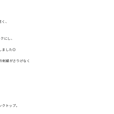
く、

クにし、



ました◎

の刺繍がさりげなく

クトップ。
