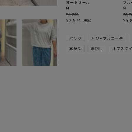
オートミール
ブル
M
M
¥
4,290
¥
9,7
¥
2,574
¥
5,
税込
パンツ
カジュアルコーデ
高身長
着回し
オフスタ