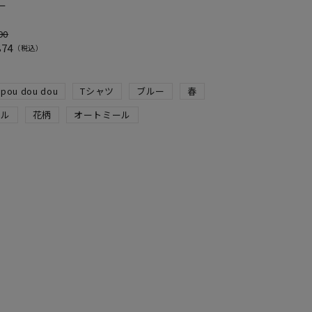
ー
90
874
税込
pou dou dou
Tシャツ
ブルー
春
イル
花柄
オートミール