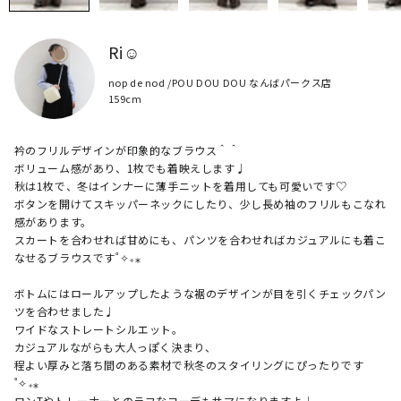
Ri☺︎
nop de nod /POU DOU DOU なんばパークス店
159cm
衿のフリルデザインが印象的なブラウス＾＾

ボリューム感があり、1枚でも着映えします♩

秋は1枚で、冬はインナーに薄手ニットを着用しても可愛いです♡

ボタンを開けてスキッパーネックにしたり、少し長め袖のフリルもこなれ
感があります。

スカートを合わせれば甘めにも、パンツを合わせればカジュアルにも着こ
なせるブラウスです˚✧₊⁎

ボトムにはロールアップしたような裾のデザインが目を引くチェックパン
ツを合わせました♩

ワイドなストレートシルエット。

カジュアルながらも大人っぽく決まり、

程よい厚みと落ち間のある素材で秋冬のスタイリングにぴったりです
˚✧₊⁎

ロンTやトレーナーとのラフなコーデもサマになりますよ♩
