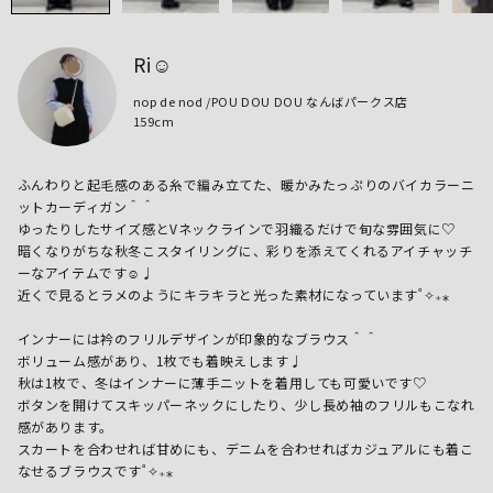
Ri☺︎
nop de nod /POU DOU DOU なんばパークス店
159cm
ふんわりと起毛感のある糸で編み立てた、暖かみたっぷりのバイカラーニ
ットカーディガン＾＾

ゆったりしたサイズ感とVネックラインで羽織るだけで旬な雰囲気に♡

暗くなりがちな秋冬こスタイリングに、彩りを添えてくれるアイチャッチ
ーなアイテムです☺︎♩

近くで見るとラメのようにキラキラと光った素材になっています˚✧₊⁎

インナーには衿のフリルデザインが印象的なブラウス＾＾

ボリューム感があり、1枚でも着映えします♩

秋は1枚で、冬はインナーに薄手ニットを着用しても可愛いです♡

ボタンを開けてスキッパーネックにしたり、少し長め袖のフリルもこなれ
感があります。

スカートを合わせれば甘めにも、デニムを合わせればカジュアルにも着こ
なせるブラウスです˚✧₊⁎
