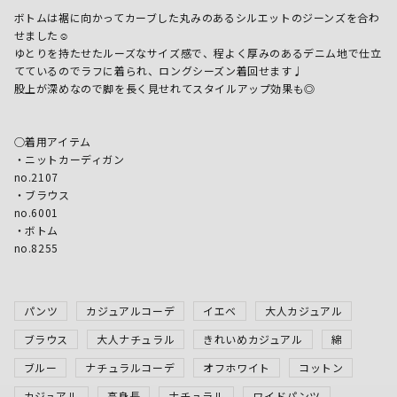
ボトムは裾に向かってカーブした丸みのあるシルエットのジーンズを合わ
せました☺︎

ゆとりを持たせたルーズなサイズ感で、程よく厚みのあるデニム地で仕立
てているのでラフに着られ、ロングシーズン着回せます♩

股上が深めなので脚を長く見せれてスタイルアップ効果も◎

○着用アイテム

・ニットカーディガン

no.2107

・ブラウス

no.6001

・ボトム

no.8255
パンツ
カジュアルコーデ
イエベ
大人カジュアル
ブラウス
大人ナチュラル
きれいめカジュアル
綿
ブルー
ナチュラルコーデ
オフホワイト
コットン
カジュアル
高身長
ナチュラル
ワイドパンツ