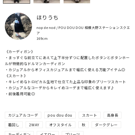
ほりうち
nop de nod / POU DOU DOU 相模大野ステーションスクエ
ア
169cm
《カーディガン》

・まっすぐな前立てにあえて上下半分ずつに配置したボタンとボタンホー
ルが特徴的なドルマンカーディガン

・カジュアルからオフィスカジュアルまで幅広く使える万能アイテム◎

《スカート》

・キレイめなトロピカル生地で仕立てた上品な印象のプリーツスカート

・カジュアルなコーデからキレイめコーデまで幅広く使えます♪

・前後着用可能◎
カジュアルコーデ
pou dou dou
スカート
高身長
着回し
2WAY
オフスタイル
秋
ダークグレー
カーディガン
イエロー
プリーツ