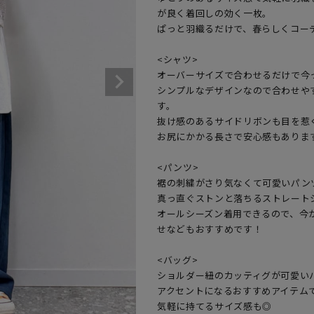
が良く着回しの効く一枚。

ぱっと羽織るだけで、春らしくコーデ
<シャツ>

オーバーサイズで合わせるだけで今
シンプルなデザインなので合わせや
す。

抜け感のあるサイドリボンも目を惹く
お尻にかかる長さで安心感もあります
<パンツ>

裾の刺繍がさり気なくて可愛いパンツ
真っ直ぐストンと落ちるストレートシ
オールシーズン着用できるので、今
せなどもおすすめです！

<バッグ>

ショルダー紐のカッティグが可愛いバ
アクセントになるおすすめアイテムで
気軽に持てるサイズ感も◎
