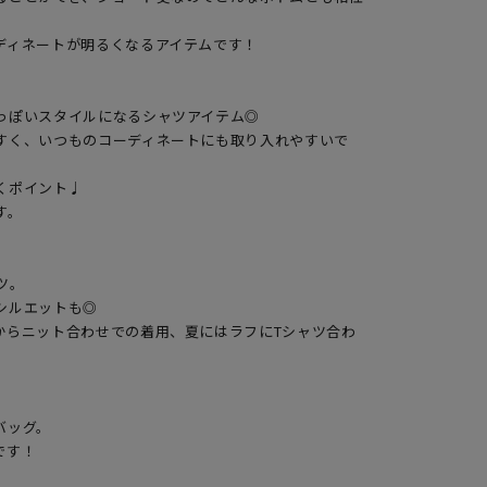
ィネートが明るくなるアイテムです！

っぽいスタイルになるシャツアイテム◎

すく、いつものコーディネートにも取り入れやすいで
ポイント♩

。

。

ルエットも◎

からニット合わせでの着用、夏にはラフにTシャツ合わ
ッグ。

す！
