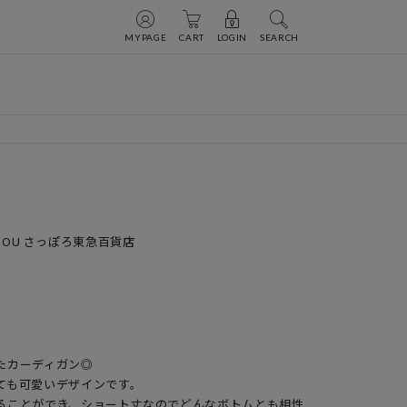
MYPAGE
CART
LOGIN
SEARCH
U DOU さっぽろ東急百貨店
カーディガン◎

も可愛いデザインです。

ることができ、ショート丈なのでどんなボトムとも相性