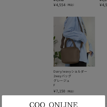
¥
4,554
¥
4,
税込
Dairy/wavyショルダー
2wayバッグ
グレージュ
F
¥
7,150
税込
パンツ
カジュアルコーデ