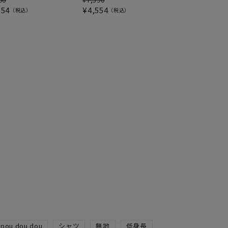
554
¥
4,554
税込
税込
pou dou dou
シャツ
無地
低身長