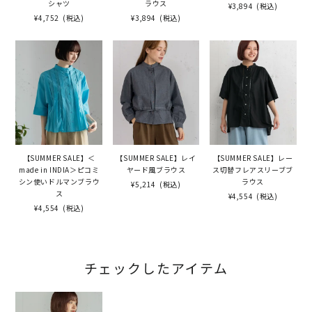
シャツ
ラウス
¥3,894
(税込)
¥4,752
(税込)
¥3,894
(税込)
【SUMMER SALE】＜
【SUMMER SALE】レイ
【SUMMER SALE】レー
made in INDIA＞ピコミ
ヤード風ブラウス
ス切替フレアスリーブブ
シン使いドルマンブラウ
ラウス
¥5,214
(税込)
ス
¥4,554
(税込)
¥4,554
(税込)
チェックしたアイテム