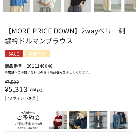
【MORE PRICE DOWN】2wayベリー刺
繍衿ドルマンブラウス
SALE
再値下げ
商品番号
2611146048
※店舗へのお問い合わせの際は商品番号をお伝えください。
¥
7,590
¥
5,313
税込
[
48
ポイント進呈 ]