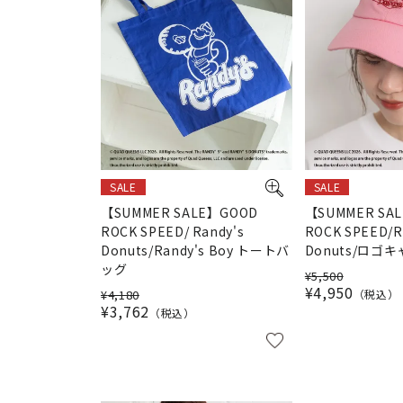
SALE
SALE
【SUMMER SALE】GOOD
【SUMMER SA
ROCK SPEED/ Randy's
ROCK SPEED/R
Donuts/Randy's Boy トートバ
Donuts/ロゴ
ッグ
¥
5,500
¥
4,950
¥
4,180
税込
¥
3,762
税込