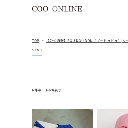
TOP
【公式通販】POU DOU DOU（プードゥドゥ）|
MENU
6
件中
1
-
6
件表示