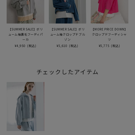
【SUMMER SALE】ボリ
【SUMMER SALE】ボリ
【MORE PRICE DOWN】
ューム袖裏毛フーディパ
ューム袖クロップドブル
クロップドフーディシャ
ーカ
ゾン
ツ
¥4,950
(税込)
¥5,610
(税込)
¥5,775
(税込)
チェックしたアイテム