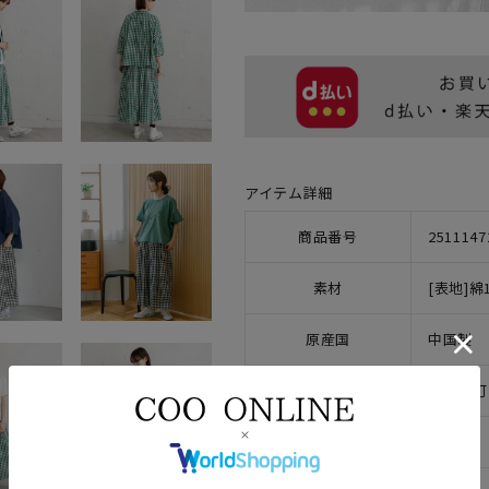
アイテム詳細
商品番号
2511147
素材
[表地]綿
原産国
中国製
クリーニング
手洗い可
サイズ
M