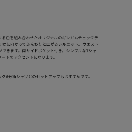
長：156cm
なる色を組み合わせたオリジナルのギンガムチェックテ
り裾に向かってふんわりと広がるシルエット。ウエスト
ができます。両サイドポケット付き。シンプルなTシャ
ネートのアクセントになります。
ムチェック6分袖シャツとのセットアップもおすすめです。