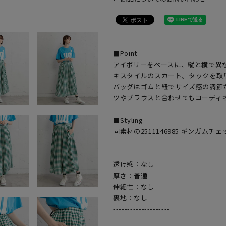
モデル身
■Point
アイボリーをベースに、縦と横で異
キスタイルのスカート。タックを取
バッグはゴムと紐でサイズ感の調節
ツやブラウスと合わせてもコーディ
■Styling
同素材の2511146985 ギンガ
--------------------
透け感：なし
厚さ：普通
伸縮性：なし
裏地：なし
--------------------