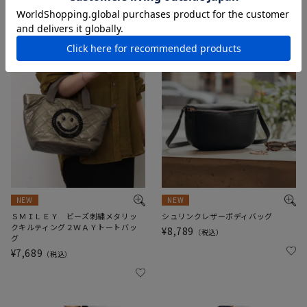
NEW
NEW
ＳＭＩＬＥＹ ビーズ刺繍メタリッ
シュリンクレザーボディバッグ
クキルティング２ＷＡＹトートバッ
¥
8,789
税込
グ
¥
7,689
税込