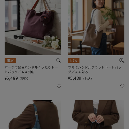
NEW
NEW
ポーチ付配色ハンドルくったりトー
ツマミハンドルフラットトートバッ
トバッグ／Ａ４対応
グ／Ａ４対応
¥
5,489
¥
5,489
税込
税込