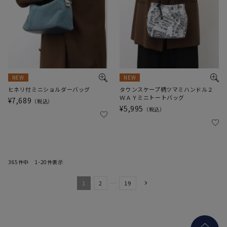
NEW
NEW
ヒネリ付ミニショルダーバッグ
タウンスケープ柄ツマミハンドル２
ＷＡＹミニトートバッグ
¥
7,689
税込
¥
5,995
税込
365
件中
1
-
20
件表示
1
2
…
19