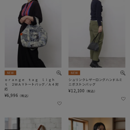
NEW
NEW
ｏｒａｎｇｅ ｔａｇ ｌｉｇｈ
シュリンクレザーロングハンドルミ
ｔ ２ＷＡＹトートバッグ／Ａ４対
ニボストンバッグ
応
¥
12,100
税込
¥
6,996
税込