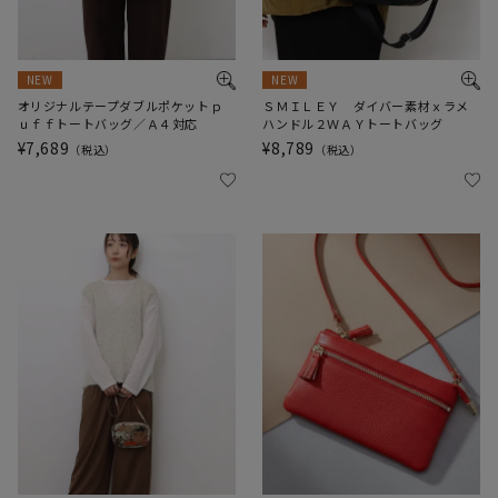
NEW
NEW
オリジナルテープダブルポケットｐ
ＳＭＩＬＥＹ ダイバー素材ｘラメ
ｕｆｆトートバッグ／Ａ４対応
ハンドル２ＷＡＹトートバッグ
¥
7,689
¥
8,789
税込
税込