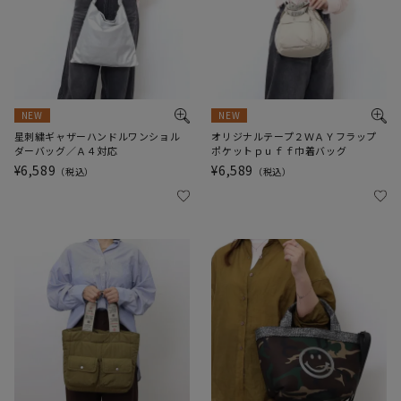
NEW
NEW
星刺繍ギャザーハンドルワンショル
オリジナルテープ２ＷＡＹフラップ
ダーバッグ／Ａ４対応
ポケットｐｕｆｆ巾着バッグ
¥
6,589
¥
6,589
税込
税込