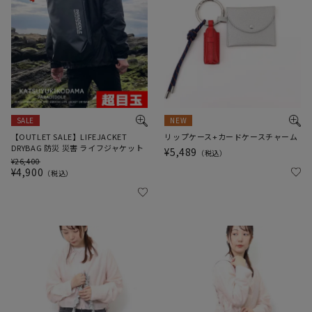
SALE
NEW
【OUTLET SALE】LIFEJACKET
リップケース+カードケースチャーム
DRYBAG 防災 災害 ライフジャケット
¥
5,489
税込
¥
26,400
¥
4,900
税込