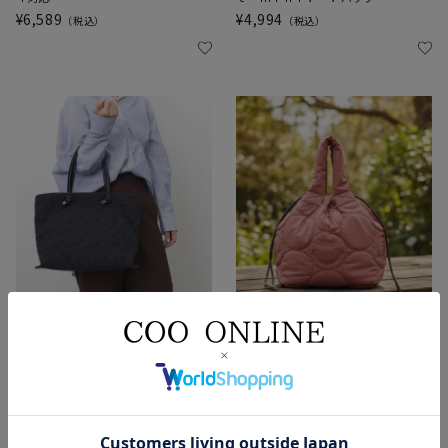
¥
6,589
¥
4,994
税込
税込
NEW
NEW
星キルティング結びハンドルトート
ＳＭＩＬＥＹ キルティング巾着ト
バッグ／Ａ４対応
ートバッグ
¥
7,689
¥
6,589
税込
税込