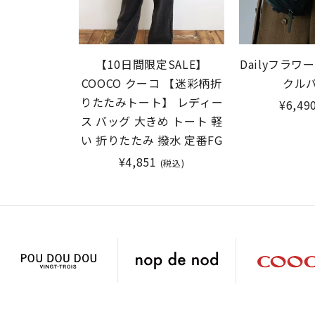
【10日間限定SALE】
Dailyフラ
COOCO クーコ 【迷彩柄折
クル
りたたみトート】 レディー
¥6,49
ス バッグ 大きめ トート 軽
い 折りたたみ 撥水 定番FG
¥4,851
(税込)