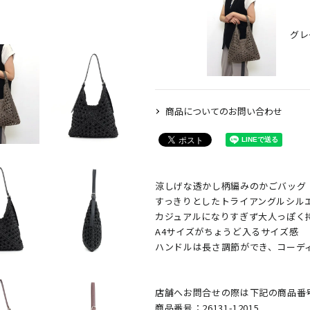
ブ
グレ
商品についてのお問い合わせ
涼しげな透かし柄編みのかごバッグ
すっきりとしたトライアングルシル
カジュアルになりすぎず大人っぽく
A4サイズがちょうど入るサイズ感
ハンドルは長さ調節ができ、コーデ
店舗へお問合せの際は下記の商品番
商品番号：26131-12015