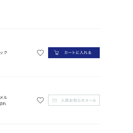
ック
メル
切れ