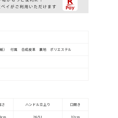
紙） 付属 合成皮革 裏地 ポリエステル
高さ
ハンドル立上り
口開き
8cm
26/51
32cm