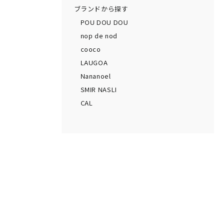
ブランドから探す
POU DOU DOU
nop de nod
cooco
LAUGOA
Nananoel
SMIR NASLI
CAL