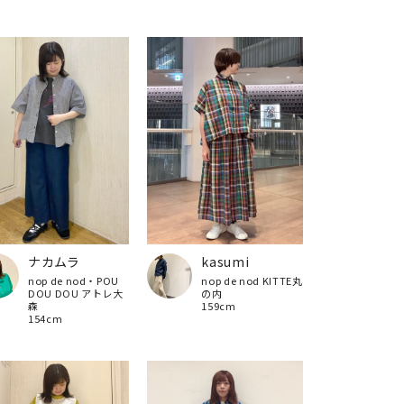
ナカムラ
kasumi
nop de nod・POU
nop de nod KITTE丸
DOU DOU アトレ大
の内
森
159cm
154cm