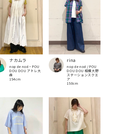
ナカムラ
rina
nop de nod・POU
nop de nod / POU
DOU DOU アトレ大
DOU DOU 相模大野
森
ステーションスクエ
154cm
ア
150cm