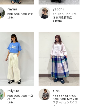
rayna
yacchi
POU DOU DOU 本部
POU DOU DOU さっ
154cm
ぽろ東急百貨店
149cm
miyata
rina
POU DOU DOU 千葉
nop de nod / POU
ペリエ
DOU DOU 相模大野
164cm
ステーションスクエ
ア