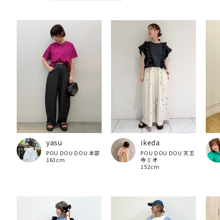
yasu
ikeda
POU DOU DOU 本部
POU DOU DOU 天王
163cm
寺ミオ
152cm