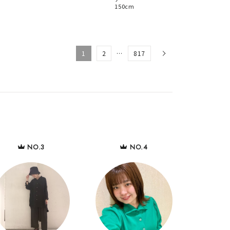
150cm
1
2
…
817