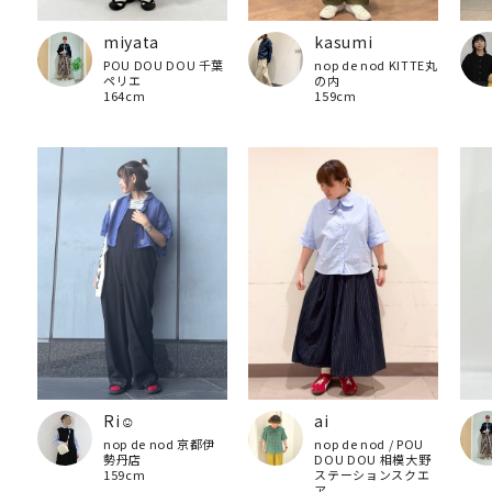
miyata
kasumi
POU DOU DOU 千葉
nop de nod KITTE丸
ペリエ
の内
164cm
159cm
ai
Ri☺︎
nop de nod / POU
nop de nod 京都伊
DOU DOU 相模大野
勢丹店
ステーションスクエ
159cm
ア