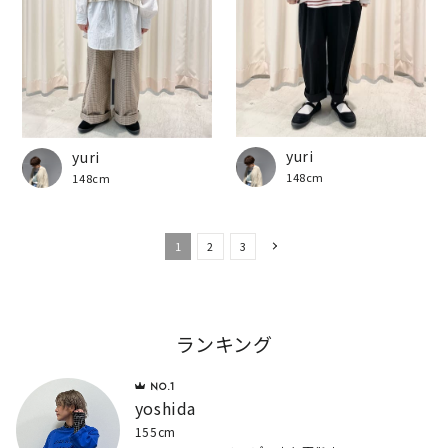
yuri
yuri
148cm
148cm
1
2
3
ランキング
yoshida
155cm