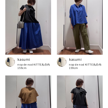
kasumi
kasumi
nop de nod KITTE丸の内
nop de nod KITTE丸の内
159cm
159cm