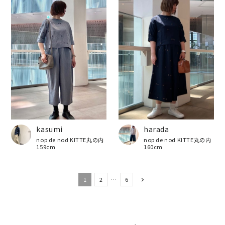
kasumi
harada
nop de nod KITTE丸の内
nop de nod KITTE丸の内
159cm
160cm
1
2
…
6