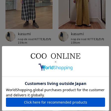
kasumi
kasumi
nop de nod KITTE丸の内
nop de nod KITTE丸の内
159cm
159cm