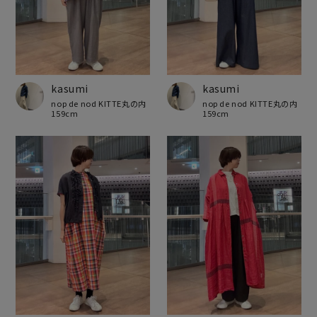
kasumi
kasumi
nop de nod KITTE丸の内
nop de nod KITTE丸の内
159cm
159cm