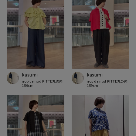
kasumi
kasumi
nop de nod KITTE丸の内
nop de nod KITTE丸の内
159cm
159cm