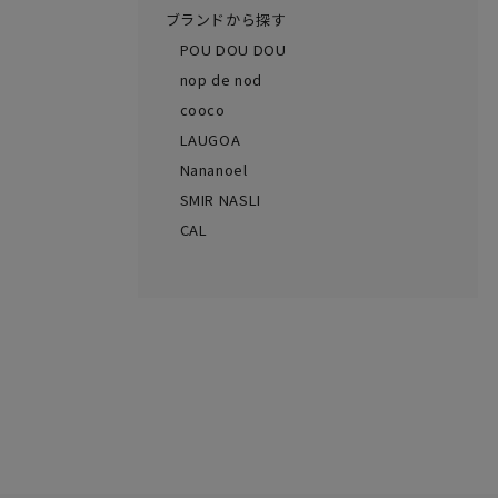
ブランドから探す
POU DOU DOU
nop de nod
cooco
LAUGOA
Nananoel
SMIR NASLI
CAL