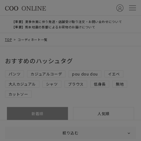
【重要】夏季休業に伴う発送・店舗受け取り注文・お問い合わせについて
【重要】熊本地震の影響によるお荷物のお届けについて
TOP
コーディネート一覧
おすすめのハッシュタグ
パンツ
カジュアルコーデ
pou dou dou
イエベ
大人カジュアル
シャツ
ブラウス
低身長
無地
カットソー
新着順
人気順
絞り込む