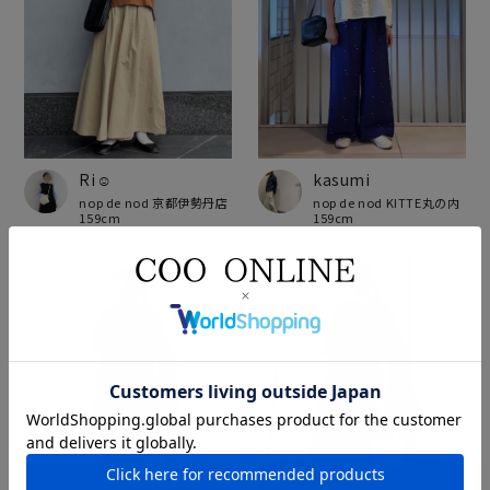
Ri☺︎
kasumi
nop de nod 京都伊勢丹店
nop de nod KITTE丸の内
159cm
159cm