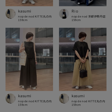
kasumi
Ri☺︎
nop de nod KITTE丸の内
nop de nod 京都伊勢丹店
159cm
159cm
kasumi
kasumi
nop de nod KITTE丸の内
nop de nod KITTE丸の内
159cm
159cm