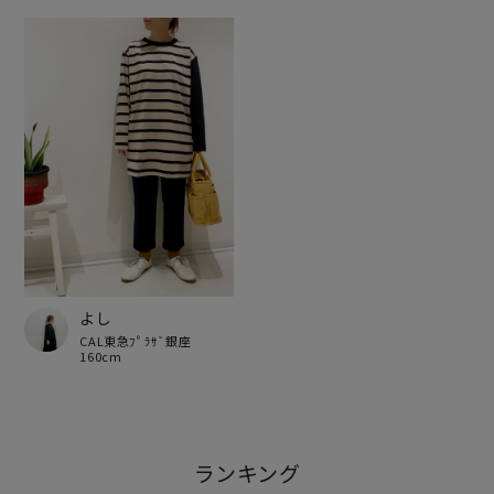
よし
CAL東急ﾌﾟﾗｻﾞ銀座
160cm
ランキング