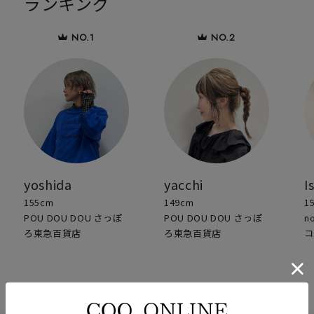
ランキング
yoshida
yacchi
I
155cm
149cm
1
POU DOU DOU さっぽ
POU DOU DOU さっぽ
n
ろ東急百貨店
ろ東急百貨店
コ