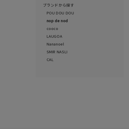
ブランドから探す
POU DOU DOU
nop de nod
cooco
LAUGOA
Nananoel
SMIR NASLI
CAL